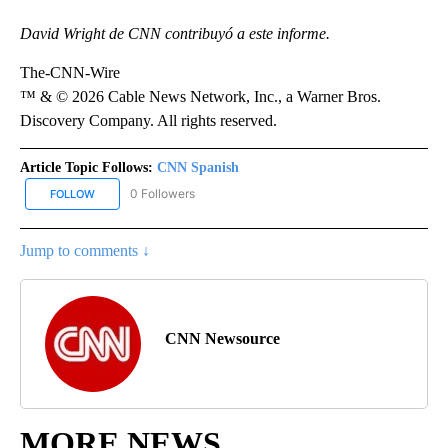
David Wright de CNN contribuyó a este informe.
The-CNN-Wire
™ & © 2026 Cable News Network, Inc., a Warner Bros.
Discovery Company. All rights reserved.
Article Topic Follows:
CNN Spanish
0 Followers
FOLLOW
FOLLOW "CNN SPANISH" TO RECEIVE NOTIFICATIONS ABOUT NEW
Jump to comments ↓
CNN Newsource
MORE NEWS