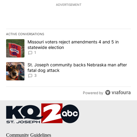
ADVERTISEMENT
ACTIVE CONVERSATIONS
The following is a list of the most commented articles in the last 7
A trending article titled "Missouri voters reject amendments 4 an
Missouri voters reject amendments 4 and 5 in
statewide election
1
A trending article titled "St. Joseph community backs Nebraska 
St. Joseph community backs Nebraska man after
fatal dog attack
3
Powered by
Community Guidelines