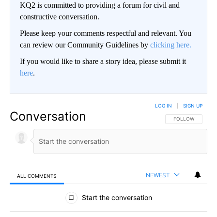
KQ2 is committed to providing a forum for civil and
constructive conversation.
Please keep your comments respectful and relevant. You
can review our Community Guidelines by
clicking here.
If you would like to share a story idea, please submit it
here
.
LOG IN
|
SIGN UP
Conversation
FOLLOW THIS CO
FOLLOW
NEWEST
ALL COMMENTS
All Comments
Start the conversation