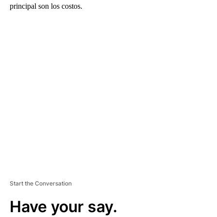
principal son los costos.
A
D
V
E
R
TI
S
E
M
E
N
T
Start the Conversation
Have your say.