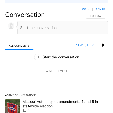
LOG IN
|
SIGN UP
Conversation
FOLLOW THIS CO
FOLLOW
NEWEST
ALL COMMENTS
All Comments
Start the conversation
ADVERTISEMENT
ACTIVE CONVERSATIONS
The following is a list of the most commented articles in the last 7
A trending article titled "Missouri voters reject amendments 4 an
Missouri voters reject amendments 4 and 5 in
statewide election
1