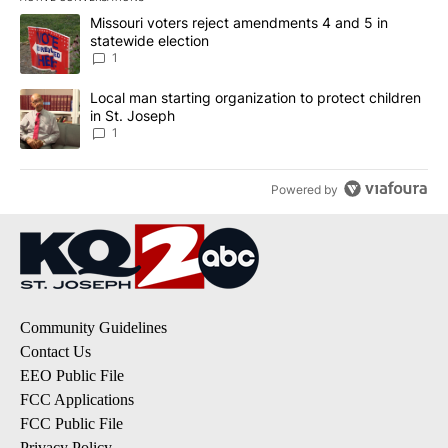
The following is a list of the most commented articles in the last 7
A trending article titled "Missouri voters reject amendments 4 an
Missouri voters reject amendments 4 and 5 in
statewide election
1
A trending article titled "Local man starting organization to prote
Local man starting organization to protect children
in St. Joseph
1
Powered by
Community Guidelines
Contact Us
EEO Public File
FCC Applications
FCC Public File
Privacy Policy