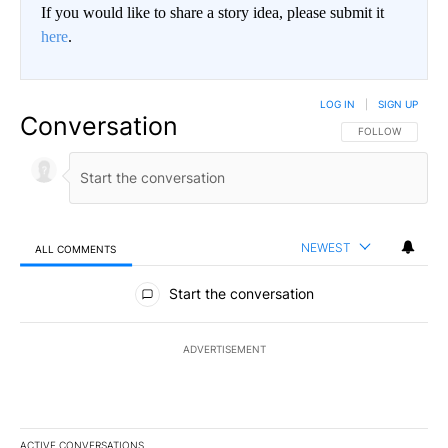
If you would like to share a story idea, please submit it
here
.
LOG IN
|
SIGN UP
Conversation
FOLLOW THIS CO
FOLLOW
NEWEST
ALL COMMENTS
All Comments
Start the conversation
ADVERTISEMENT
ACTIVE CONVERSATIONS