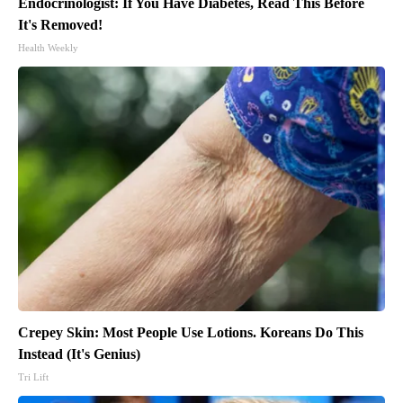
Endocrinologist: If You Have Diabetes, Read This Before
It's Removed!
Health Weekly
Crepey Skin: Most People Use Lotions. Koreans Do This
Instead (It's Genius)
Tri Lift