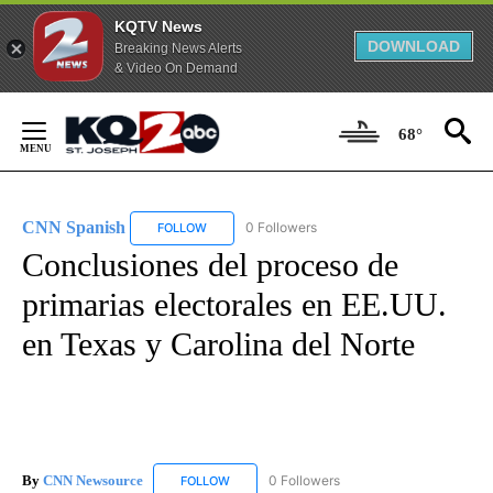
KQTV News
DOWNLOAD
Breaking News Alerts
& Video On Demand
Skip
to
68°
Content
CNN Spanish
0 Followers
FOLLOW
FOLLOW "CNN SPANISH" TO RECEIVE NOTIFICAT
Conclusiones del proceso de
primarias electorales en EE.UU.
en Texas y Carolina del Norte
By
CNN Newsource
0 Followers
FOLLOW
FOLLOW "CNN NEWSOURCE" TO RECEIVE NO