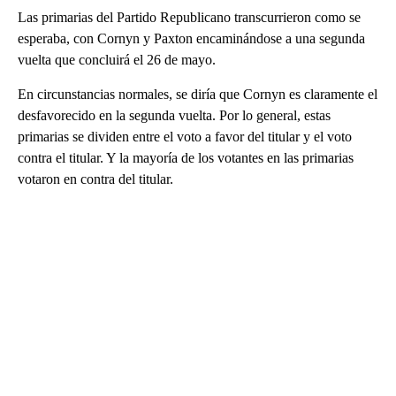
Las primarias del Partido Republicano transcurrieron como se
esperaba, con Cornyn y Paxton encaminándose a una segunda
vuelta que concluirá el 26 de mayo.
En circunstancias normales, se diría que Cornyn es claramente el
desfavorecido en la segunda vuelta. Por lo general, estas
primarias se dividen entre el voto a favor del titular y el voto
contra el titular. Y la mayoría de los votantes en las primarias
votaron en contra del titular.
A
D
V
E
R
TI
S
E
M
E
N
T