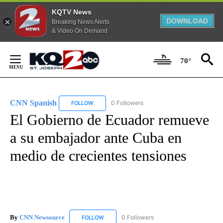
KQTV News
DOWNLOAD
Breaking News Alerts
& Video On Demand
Skip
to
70°
Content
CNN Spanish
0 Followers
FOLLOW
FOLLOW "CNN SPANISH" TO RECEIVE NOTIFICAT
El Gobierno de Ecuador remueve
a su embajador ante Cuba en
medio de crecientes tensiones
By
CNN Newsource
0 Followers
FOLLOW
FOLLOW "CNN NEWSOURCE" TO RECEIVE NO