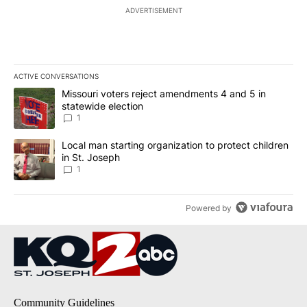
ADVERTISEMENT
ACTIVE CONVERSATIONS
The following is a list of the most commented articles in the last 7
A trending article titled "Missouri voters reject amendments 4 an
Missouri voters reject amendments 4 and 5 in
statewide election
1
A trending article titled "Local man starting organization to prote
Local man starting organization to protect children
in St. Joseph
1
Powered by
Community Guidelines