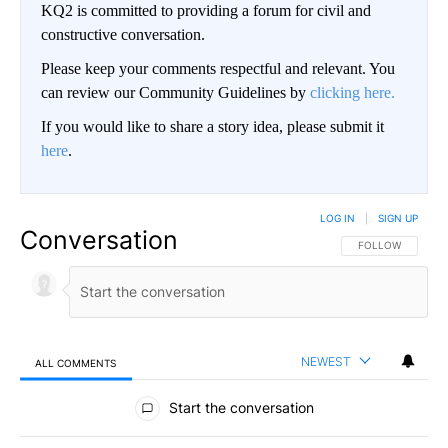
KQ2 is committed to providing a forum for civil and
constructive conversation.
Please keep your comments respectful and relevant. You
can review our Community Guidelines by
clicking here.
If you would like to share a story idea, please submit it
here
.
LOG IN
|
SIGN UP
Conversation
FOLLOW THIS CO
FOLLOW
NEWEST
ALL COMMENTS
All Comments
Start the conversation