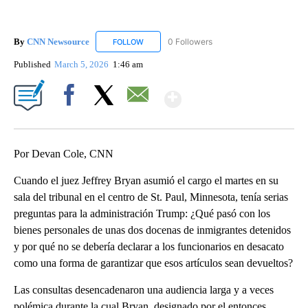
By
CNN Newsource
0 Followers
FOLLOW
FOLLOW "CNN NEWSOURCE" TO RECEIVE NO
Published
March 5, 2026
1:46 am
Show More
Facebook
X
Email
Por Devan Cole, CNN
Cuando el juez Jeffrey Bryan asumió el cargo el martes en su
sala del tribunal en el centro de St. Paul, Minnesota, tenía serias
preguntas para la administración Trump: ¿Qué pasó con los
bienes personales de unas dos docenas de inmigrantes detenidos
y por qué no se debería declarar a los funcionarios en desacato
como una forma de garantizar que esos artículos sean devueltos?
Las consultas desencadenaron una audiencia larga y a veces
polémica durante la cual Bryan, designado por el entonces