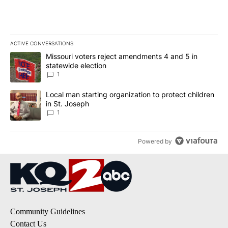
ACTIVE CONVERSATIONS
The following is a list of the most commented articles in the last 7
A trending article titled "Missouri voters reject amendments 4 an
Missouri voters reject amendments 4 and 5 in
statewide election
1
A trending article titled "Local man starting organization to prote
Local man starting organization to protect children
in St. Joseph
1
Powered by
Community Guidelines
Contact Us