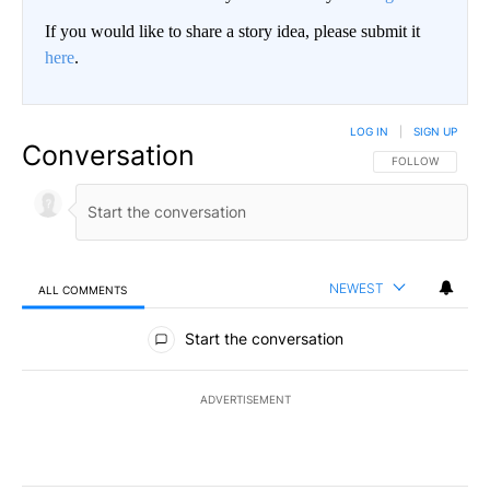
If you would like to share a story idea, please submit it
here
.
LOG IN
|
SIGN UP
Conversation
FOLLOW THIS CO
FOLLOW
NEWEST
ALL COMMENTS
All Comments
Start the conversation
ADVERTISEMENT