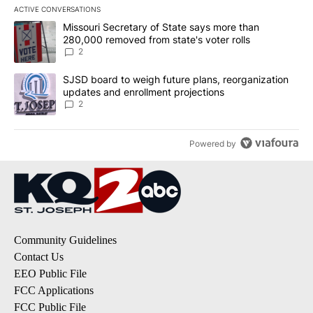
ACTIVE CONVERSATIONS
The following is a list of the most commented articles in the last 7
A trending article titled "Missouri Secretary of State says more 
Missouri Secretary of State says more than
280,000 removed from state's voter rolls
2
A trending article titled "SJSD board to weigh future plans, reor
SJSD board to weigh future plans, reorganization
updates and enrollment projections
2
Powered by
Community Guidelines
Contact Us
EEO Public File
FCC Applications
FCC Public File