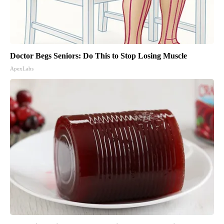
Doctor Begs Seniors: Do This to Stop Losing Muscle
ApexLabs