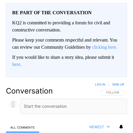
BE PART OF THE CONVERSATION
KQ2 is committed to providing a forum for civil and
constructive conversation.
Please keep your comments respectful and relevant. You
can review our Community Guidelines by
clicking here.
If you would like to share a story idea, please submit it
here
.
LOG IN
|
SIGN UP
Conversation
FOLLOW THIS CO
FOLLOW
NEWEST
ALL COMMENTS