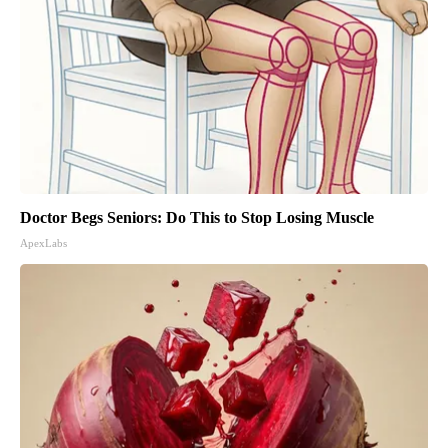
Doctor Begs Seniors: Do This to Stop Losing Muscle
ApexLabs