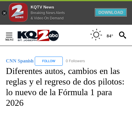
KQTV News
DOWNLOAD
Breaking News Alerts
& Video On Demand
Skip
to
84°
Content
CNN Spanish
0 Followers
FOLLOW
FOLLOW "CNN SPANISH" TO RECEIVE NOTIFICAT
Diferentes autos, cambios en las
reglas y el regreso de dos pilotos:
lo nuevo de la Fórmula 1 para
2026