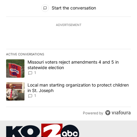
All Comments
Start the conversation
ADVERTISEMENT
ACTIVE CONVERSATIONS
The following is a list of the most commented articles in the last 7
A trending article titled "Missouri voters reject amendments 4 an
Missouri voters reject amendments 4 and 5 in
statewide election
1
A trending article titled "Local man starting organization to prote
Local man starting organization to protect children
in St. Joseph
1
Powered by