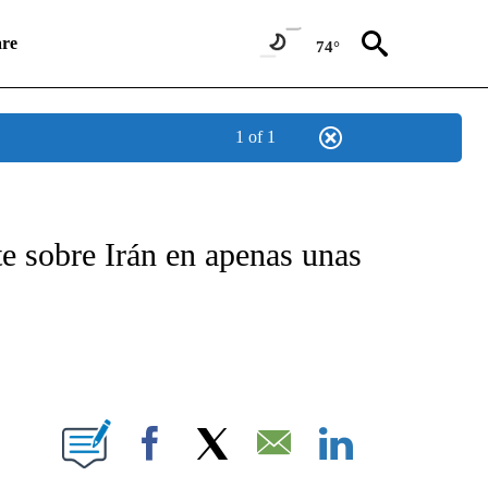
re
74°
1 of 1
ICATIONS ABOUT NEW PAGES ON "CNN SPANISH".
e sobre Irán en apenas unas
E NOTIFICATIONS ABOUT NEW PAGES ON "CNN NEWSOURCE".
Facebook
X
Email
LinkedIn