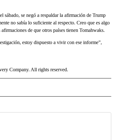
el sábado, se negó a respaldar la afirmación de Trump
ente no sabía lo suficiente al respecto. Creo que es algo
sus afirmaciones de que otros países tienen Tomahwaks.
vestigación, estoy dispuesto a vivir con ese informe”,
ry Company. All rights reserved.
ISH" TO RECEIVE NOTIFICATIONS ABOUT NEW PAGES ON "CNN SPANISH".