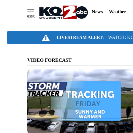
News
Weather
Skip
WATCH: KQ2
LIVESTREAM ALERT:
to
Content
VIDEO FORECAST