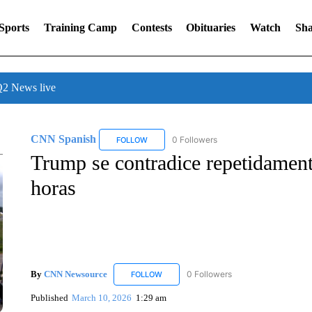
Sports
Training Camp
Contests
Obituaries
Watch
Sha
 News live
CNN Spanish
0 Followers
FOLLOW
FOLLOW "CNN SPANISH" TO RECEIVE NOTIF
Trump se contradice repetidament
horas
By
CNN Newsource
0 Followers
FOLLOW
FOLLOW "CNN NEWSOURCE" TO RECEIV
Published
March 10, 2026
1:29 am