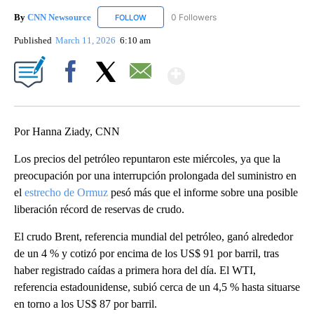
By
CNN Newsource
0 Followers
FOLLOW
FOLLOW "CNN NEWSOURCE" TO RECEIVE NO
Published
March 11, 2026
6:10 am
Show More
Facebook
X
Email
Por Hanna Ziady, CNN
Los precios del petróleo repuntaron este miércoles, ya que la
preocupación por una interrupción prolongada del suministro en
el
estrecho de Ormuz
pesó más que el informe sobre una posible
liberación récord de reservas de crudo.
El crudo Brent, referencia mundial del petróleo, ganó alrededor
de un 4 % y cotizó por encima de los US$ 91 por barril, tras
haber registrado caídas a primera hora del día. El WTI,
referencia estadounidense, subió cerca de un 4,5 % hasta situarse
en torno a los US$ 87 por barril.