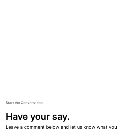
A
D
V
E
R
TI
S
E
M
E
N
T
Start the Conversation
Have your say.
Leave a comment below and let us know what you