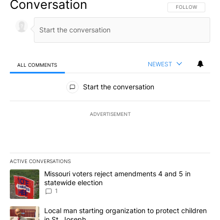
Conversation
FOLLOW THIS CO
FOLLOW
NEWEST
ALL COMMENTS
All Comments
Start the conversation
ADVERTISEMENT
ACTIVE CONVERSATIONS
The following is a list of the most commented articles in the last 7
A trending article titled "Missouri voters reject amendments 4 an
Missouri voters reject amendments 4 and 5 in
statewide election
1
A trending article titled "Local man starting organization to prote
Local man starting organization to protect children
in St. Joseph