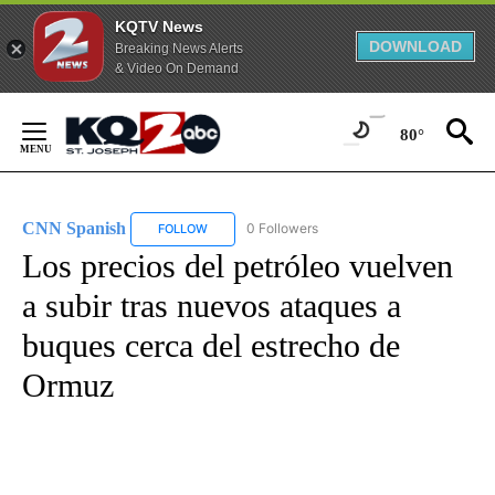
KQTV News
DOWNLOAD
Breaking News Alerts
& Video On Demand
Skip
to
80°
Content
CNN Spanish
0 Followers
FOLLOW
FOLLOW "CNN SPANISH" TO RECEIVE NOTIFICAT
Los precios del petróleo vuelven
a subir tras nuevos ataques a
buques cerca del estrecho de
Ormuz