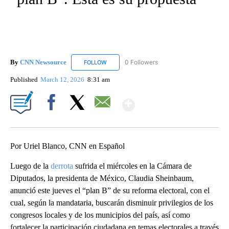
By
CNN Newsource
0 Followers
FOLLOW
FOLLOW "CNN NEWSOURCE" TO RECEIVE NO
Published
March 12, 2026
8:31 am
Show More
Facebook
X
Email
Por Uriel Blanco, CNN en Español
Luego de la
derrota
sufrida el miércoles en la Cámara de
Diputados, la presidenta de México, Claudia Sheinbaum,
anunció este jueves el “plan B” de su reforma electoral, con el
cual, según la mandataria, buscarán disminuir privilegios de los
congresos locales y de los municipios del país, así como
fortalecer la participación ciudadana en temas electorales a través