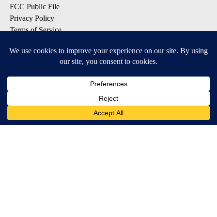
FCC Public File
Privacy Policy
Terms of Service
Do Not Sell My Personal Information
SUBSCRIBE TO OUR EMAIL LISTS
Breaking News
Latest Headlines
Contests & Promotions
DOWNLOAD OUR APPS
Available for iOS and Android