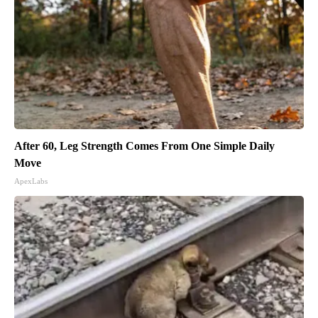
After 60, Leg Strength Comes From One Simple Daily
Move
ApexLabs