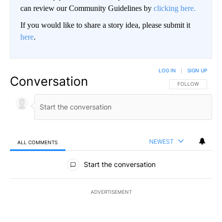
can review our Community Guidelines by
clicking here.
If you would like to share a story idea, please submit it
here
.
LOG IN
|
SIGN UP
Conversation
FOLLOW THIS CO
FOLLOW
NEWEST
ALL COMMENTS
All Comments
Start the conversation
ADVERTISEMENT