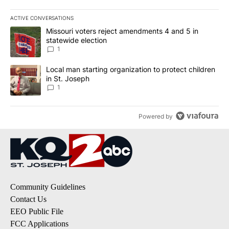
ACTIVE CONVERSATIONS
The following is a list of the most commented articles in the last 7
A trending article titled "Missouri voters reject amendments 4 an
Missouri voters reject amendments 4 and 5 in
statewide election
1
A trending article titled "Local man starting organization to prote
Local man starting organization to protect children
in St. Joseph
1
Powered by
Community Guidelines
Contact Us
EEO Public File
FCC Applications