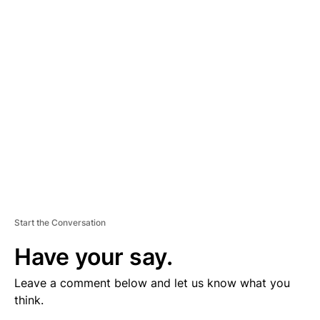
V
E
R
TI
S
E
M
E
N
T
Start the Conversation
Have your say.
Leave a comment below and let us know what you
think.