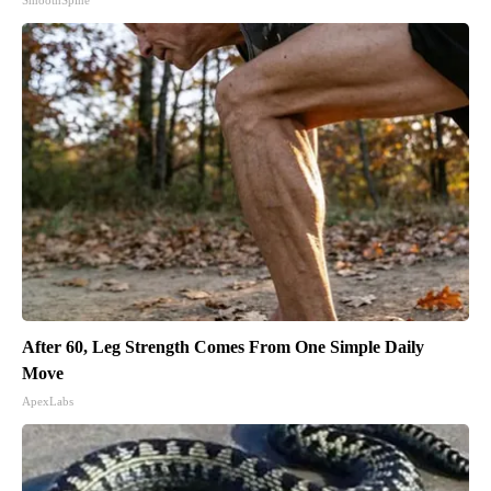
SmoothSpine
After 60, Leg Strength Comes From One Simple Daily
Move
ApexLabs