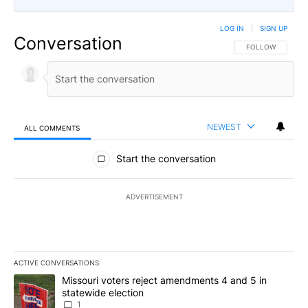
LOG IN
|
SIGN UP
Conversation
FOLLOW THIS CO
FOLLOW
NEWEST
ALL COMMENTS
All Comments
Start the conversation
ADVERTISEMENT
ACTIVE CONVERSATIONS
The following is a list of the most commented articles in the last 7
A trending article titled "Missouri voters reject amendments 4 an
Missouri voters reject amendments 4 and 5 in
statewide election
1