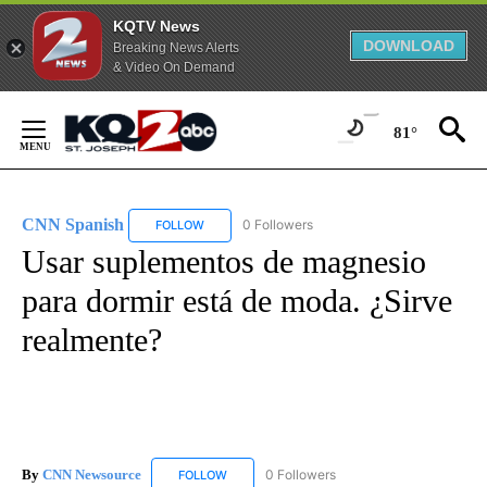
KQTV News
DOWNLOAD
Breaking News Alerts
& Video On Demand
Skip
to
81°
Content
CNN Spanish
0 Followers
FOLLOW
FOLLOW "CNN SPANISH" TO RECEIVE NOTIFICAT
Usar suplementos de magnesio
para dormir está de moda. ¿Sirve
realmente?
By
CNN Newsource
0 Followers
FOLLOW
FOLLOW "CNN NEWSOURCE" TO RECEIVE NO