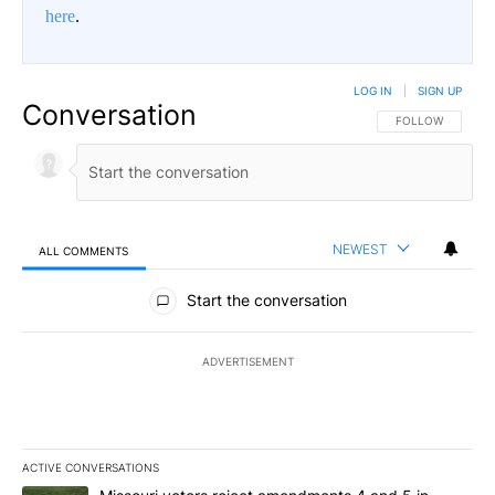
here
.
LOG IN
|
SIGN UP
Conversation
FOLLOW THIS CO
FOLLOW
NEWEST
ALL COMMENTS
All Comments
Start the conversation
ADVERTISEMENT
ACTIVE CONVERSATIONS
The following is a list of the most commented articles in the last 7