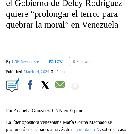
el Gobierno de Delcy Rodríguez
quiere “prolongar el terror para
quebrar la moral” en Venezuela
By
CNN Newsource
0 Followers
FOLLOW
FOLLOW "CNN NEWSOURCE" TO RECEIVE NO
Published
March 14, 2026
5:49 pm
Show More
Facebook
X
Email
Por Anabella González, CNN en Español
La líder opositora venezolana María Corina Machado se
pronunció este sábado, a través de su
cuenta en X
, sobre el caso