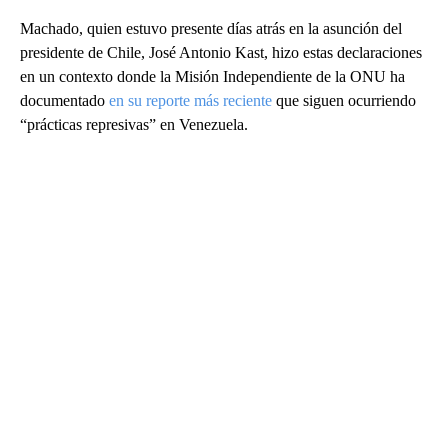
Machado, quien estuvo presente días atrás en la asunción del
presidente de Chile, José Antonio Kast, hizo estas declaraciones
en un contexto donde la Misión Independiente de la ONU ha
documentado
en su reporte más reciente
que siguen ocurriendo
“prácticas represivas” en Venezuela.
A
D
V
E
R
TI
S
E
M
E
N
T