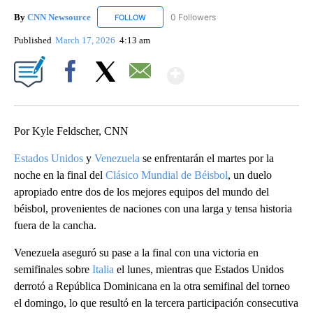
By
CNN Newsource
0 Followers
FOLLOW
FOLLOW "CNN NEWSOURCE" TO RECEIVE NO
Published
March 17, 2026
4:13 am
Show More
Facebook
X
Email
Por Kyle Feldscher, CNN
Estados Unidos
y
Venezuela
se enfrentarán el martes por la
noche en la final del
Clásico Mundial de Béisbol
, un duelo
apropiado entre dos de los mejores equipos del mundo del
béisbol, provenientes de naciones con una larga y tensa historia
fuera de la cancha.
Venezuela aseguró su pase a la final con una victoria en
semifinales sobre
Italia
el lunes, mientras que Estados Unidos
derrotó a República Dominicana en la otra semifinal del torneo
el domingo, lo que resultó en la tercera participación consecutiva