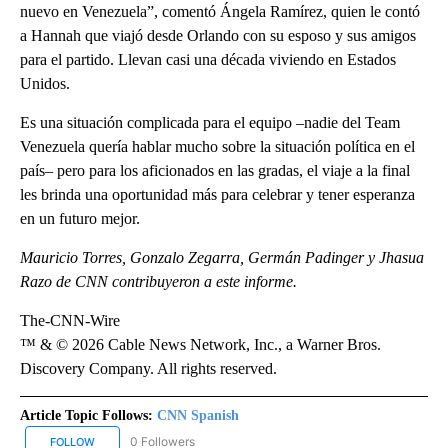
nuevo en Venezuela”, comentó Ángela Ramírez, quien le contó
a Hannah que viajó desde Orlando con su esposo y sus amigos
para el partido. Llevan casi una década viviendo en Estados
Unidos.
Es una situación complicada para el equipo –nadie del Team
Venezuela quería hablar mucho sobre la situación política en el
país– pero para los aficionados en las gradas, el viaje a la final
les brinda una oportunidad más para celebrar y tener esperanza
en un futuro mejor.
Mauricio Torres, Gonzalo Zegarra, Germán Padinger y Jhasua
Razo de CNN contribuyeron a este informe.
The-CNN-Wire
™ & © 2026 Cable News Network, Inc., a Warner Bros.
Discovery Company. All rights reserved.
Article Topic Follows:
CNN Spanish
0 Followers
FOLLOW
FOLLOW "CNN SPANISH" TO RECEIVE NOTIFICATIONS ABOUT NEW