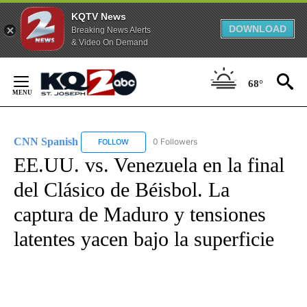
KQTV News
DOWNLOAD
Breaking News Alerts
& Video On Demand
Skip
to
68°
Content
CNN Spanish
0 Followers
FOLLOW
FOLLOW "CNN SPANISH" TO RECEIVE NOTIFICAT
EE.UU. vs. Venezuela en la final
del Clásico de Béisbol. La
captura de Maduro y tensiones
latentes yacen bajo la superficie