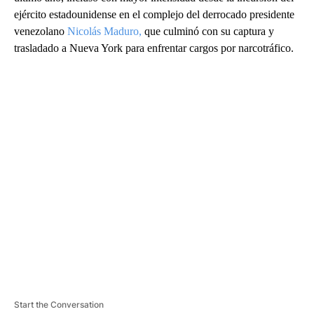
ejército estadounidense en el complejo del derrocado presidente
venezolano
Nicolás Maduro,
que culminó con su captura y
trasladado a Nueva York para enfrentar cargos por narcotráfico.
A
D
V
E
R
TI
S
E
M
E
N
T
Start the Conversation