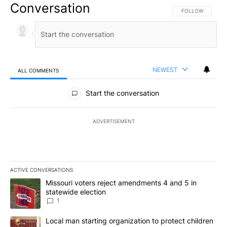
Conversation
FOLLOW THIS CO
FOLLOW
NEWEST
ALL COMMENTS
All Comments
Start the conversation
ADVERTISEMENT
ACTIVE CONVERSATIONS
The following is a list of the most commented articles in the last 7
A trending article titled "Missouri voters reject amendments 4 an
Missouri voters reject amendments 4 and 5 in
statewide election
1
A trending article titled "Local man starting organization to prote
Local man starting organization to protect children