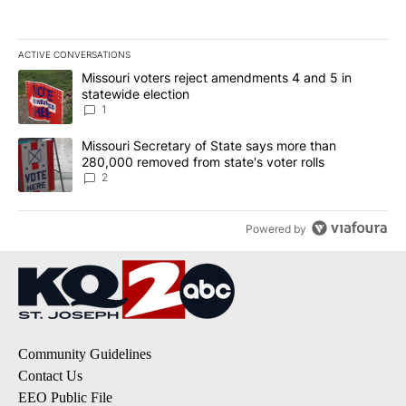
ACTIVE CONVERSATIONS
The following is a list of the most commented articles in the last 7
A trending article titled "Missouri voters reject amendments 4 an
Missouri voters reject amendments 4 and 5 in
statewide election
1
A trending article titled "Missouri Secretary of State says more 
Missouri Secretary of State says more than
280,000 removed from state's voter rolls
2
Powered by
Community Guidelines
Contact Us
EEO Public File