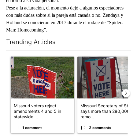
en torno a su vida personal.
Pese a la aclaración, el momento dejó a algunos espectadores
con más dudas sobre si la pareja está casada o no. Zendaya y
Holland se conocieron en 2017 durante el rodaje de “Spider-
Man: Homecoming”.
Trending Articles
The following is a list of the most commented articles in the last 7
A trending article titled "Missouri voters reject amendments 4 
A trending article titled "Mi
Missouri voters reject
Missouri Secretary of State
amendments 4 and 5 in
says more than 280,000
statewide ...
remo...
1 comment
2 comments