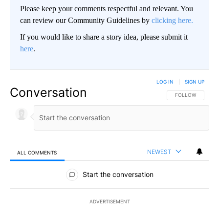
Please keep your comments respectful and relevant. You
can review our Community Guidelines by
clicking here.
If you would like to share a story idea, please submit it
here
.
LOG IN
|
SIGN UP
Conversation
FOLLOW THIS CO
FOLLOW
NEWEST
ALL COMMENTS
All Comments
Start the conversation
ADVERTISEMENT