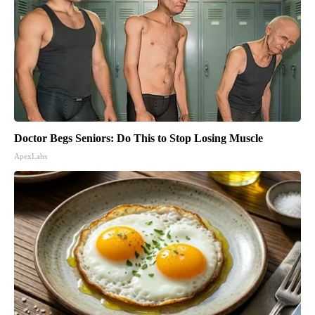
Doctor Begs Seniors: Do This to Stop Losing Muscle
ApexLabs