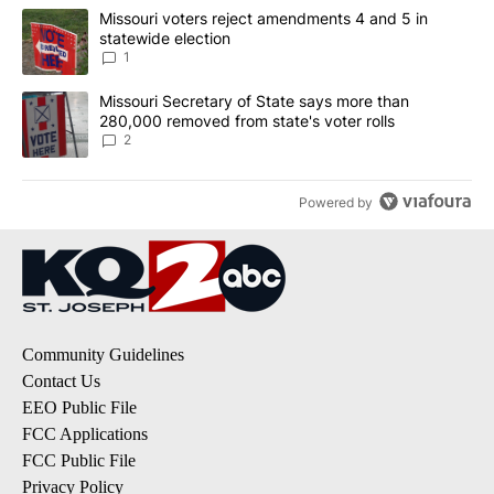
The following is a list of the most commented articles in the last 7
A trending article titled "Missouri voters reject amendments 4 an
Missouri voters reject amendments 4 and 5 in
statewide election
1
A trending article titled "Missouri Secretary of State says more 
Missouri Secretary of State says more than
280,000 removed from state's voter rolls
2
Powered by
Community Guidelines
Contact Us
EEO Public File
FCC Applications
FCC Public File
Privacy Policy