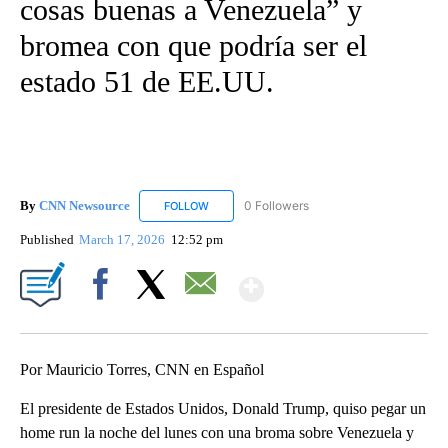
cosas buenas a Venezuela” y
bromea con que podría ser el
estado 51 de EE.UU.
By
CNN Newsource
0 Followers
FOLLOW
FOLLOW "CNN NEWSOURCE" TO RECEIVE NO
Published
March 17, 2026
12:52 pm
Show More
Facebook
X
Email
Por Mauricio Torres, CNN en Español
El presidente de Estados Unidos, Donald Trump, quiso pegar un
home run la noche del lunes con una broma sobre Venezuela y