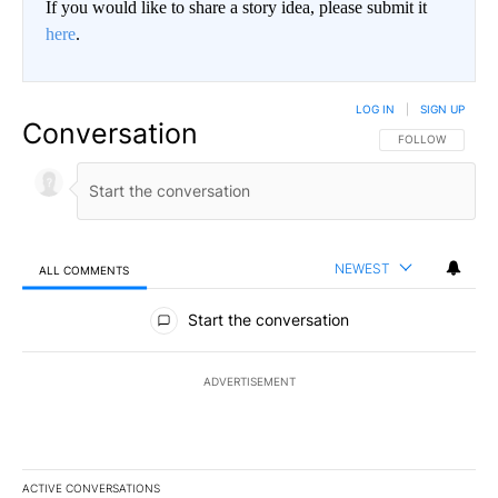
If you would like to share a story idea, please submit it
here
.
LOG IN
|
SIGN UP
Conversation
FOLLOW THIS CO
FOLLOW
NEWEST
ALL COMMENTS
All Comments
Start the conversation
ADVERTISEMENT
ACTIVE CONVERSATIONS