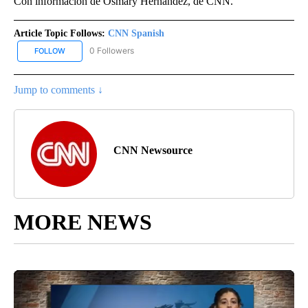
Con información de Osmary Hernández, de CNN.
Article Topic Follows:
CNN Spanish
0 Followers
FOLLOW
FOLLOW "CNN SPANISH" TO RECEIVE NOTIFICATIONS ABOUT NEW
Jump to comments ↓
CNN Newsource
MORE NEWS