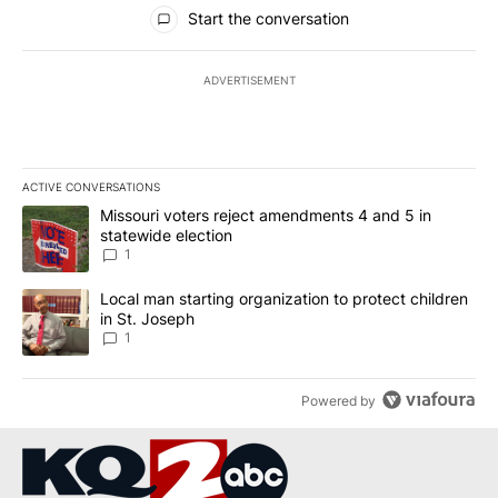
All Comments
Start the conversation
ADVERTISEMENT
ACTIVE CONVERSATIONS
The following is a list of the most commented articles in the last 7
A trending article titled "Missouri voters reject amendments 4 an
Missouri voters reject amendments 4 and 5 in
statewide election
1
A trending article titled "Local man starting organization to prote
Local man starting organization to protect children
in St. Joseph
1
Powered by