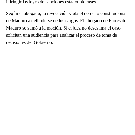
infringir las leyes de sanciones estadounidenses.
Según el abogado, la revocación viola el derecho constitucional
de Maduro a defenderse de los cargos. El abogado de Flores de
Maduro se sumó a la moción. Si el juez no desestima el caso,
solicitan una audiencia para analizar el proceso de toma de
decisiones del Gobierno.
A
D
V
E
R
TI
S
E
M
E
N
T