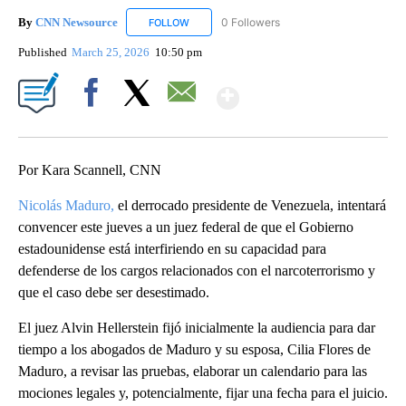
By
CNN Newsource
0 Followers
FOLLOW
FOLLOW "CNN NEWSOURCE" TO RECEIVE NO
Published
March 25, 2026
10:50 pm
Show More
Facebook
X
Email
Por Kara Scannell, CNN
Nicolás Maduro,
el derrocado presidente de Venezuela, intentará
convencer este jueves a un juez federal de que el Gobierno
estadounidense está interfiriendo en su capacidad para
defenderse de los cargos relacionados con el narcoterrorismo y
que el caso debe ser desestimado.
El juez Alvin Hellerstein fijó inicialmente la audiencia para dar
tiempo a los abogados de Maduro y su esposa, Cilia Flores de
Maduro, a revisar las pruebas, elaborar un calendario para las
mociones legales y, potencialmente, fijar una fecha para el juicio.