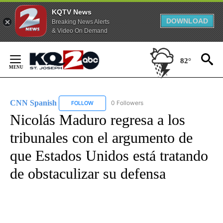
KQTV News
DOWNLOAD
Breaking News Alerts
& Video On Demand
Skip
to
82°
Content
CNN Spanish
0 Followers
FOLLOW
FOLLOW "CNN SPANISH" TO RECEIVE NOTIFICAT
Nicolás Maduro regresa a los
tribunales con el argumento de
que Estados Unidos está tratando
de obstaculizar su defensa