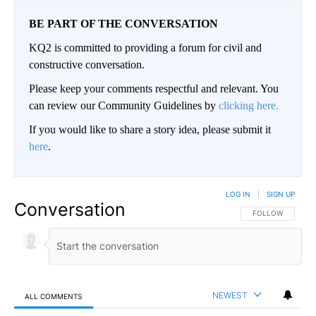
BE PART OF THE CONVERSATION
KQ2 is committed to providing a forum for civil and
constructive conversation.
Please keep your comments respectful and relevant. You
can review our Community Guidelines by
clicking here.
If you would like to share a story idea, please submit it
here
.
LOG IN
|
SIGN UP
Conversation
FOLLOW THIS CO
FOLLOW
NEWEST
ALL COMMENTS