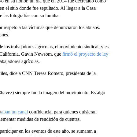
ivo en su honor, un día que en 2014 fue decretado como
l sitio donde fue sepultado. Al llegar a la Casa
las fotografías con su familia.
r respeto a las víctimas que denunciaron los abusos.
ones.
los trabajadores agrícolas, el movimiento sindical, y es
de California, Gavin Newsom, que
firmó el proyecto de ley
abajadores agrícolas.
íciles, dice a CNN Teresa Romero, presidenta de la
 Chavez) siempre fue la imagen del movimiento. Es algo
itaban un canal
confidencial para quienes quisieran
lementar medidas de rendición de cuentas.
articipar en los eventos de este año, se sumaran a