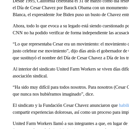
Desde 1995, California celebraba el 31 de marzo como día fest
el Día de Cesar Chavez por Barack Obama con un monumento en e
Blanca, el expresidente Joe Biden puso un busto de Chavez entre 
Ahora, todo lo que evoca a su legado está siendo cuestionado po
CNN no ha podido verificar de forma independiente las acusaci
“Lo que representaba Cesar era un movimiento: el movimiento de 
justo celebrar ese movimiento”, dijo días atrás el gobernador 
que sustituyó el nombre del Día de Cesar Chavez a Día de los tr
Al interior del sindicato United Farm Workers se viven días dif
asociación sindical.
“Ha sido muy difícil para todos nosotros. Para nosotros (Cesar
que nunca nos hubiéramos imaginado”, dice.
El sindicato y la Fundación Cesar Chavez anunciaron que
habil
compartir experiencias dolorosas, así como un proceso para imp
United Farm Workers llamó a sus integrantes a que, en lugar de p