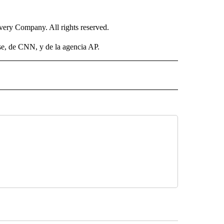
ry Company. All rights reserved.
, de CNN, y de la agencia AP.
ISH" TO RECEIVE NOTIFICATIONS ABOUT NEW PAGES ON "CNN SPANISH".