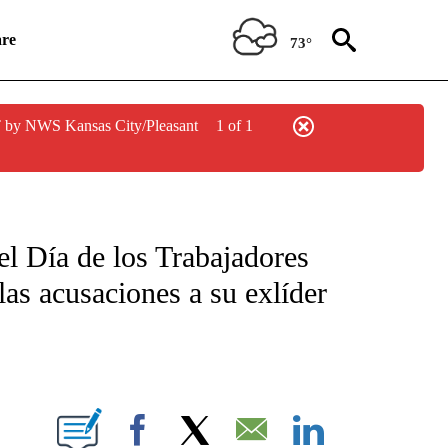
re
73°
 by NWS Kansas City/Pleasant
1 of 1
ICATIONS ABOUT NEW PAGES ON "CNN SPANISH".
el Día de los Trabajadores
las acusaciones a su exlíder
E NOTIFICATIONS ABOUT NEW PAGES ON "CNN NEWSOURCE".