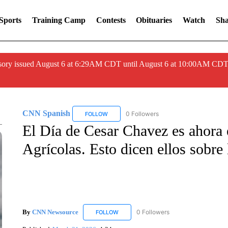
Sports
Training Camp
Contests
Obituaries
Watch
Sha
ory issued August 6 at 6:29AM CDT until August 6 at 10:00AM CDT
CNN Spanish
0 Followers
FOLLOW
FOLLOW "CNN SPANISH" TO RECEIVE NOTIF
El Día de Cesar Chavez es ahora 
Agrícolas. Esto dicen ellos sobre 
By
CNN Newsource
0 Followers
FOLLOW
FOLLOW "CNN NEWSOURCE" TO RECEIV