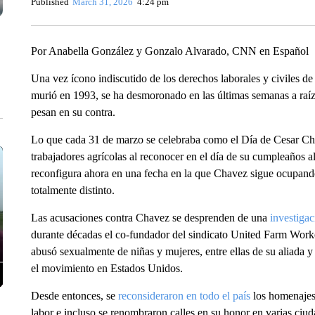
Published
March 31, 2026
4:24 pm
Por Anabella González y Gonzalo Alvarado, CNN en Español
Una vez ícono indiscutido de los derechos laborales y civiles de
murió en 1993, se ha desmoronado en las últimas semanas a raíz
pesan en su contra.
Lo que cada 31 de marzo se celebraba como el Día de Cesar Cha
trabajadores agrícolas al reconocer en el día de su cumpleaños al
reconfigura ahora en una fecha en la que Chavez sigue ocupando
totalmente distinto.
Las acusaciones contra Chavez se desprenden de una
investiga
durante décadas el co-fundador del sindicato United Farm Worke
abusó sexualmente de niñas y mujeres, entre ellas de su aliada 
el movimiento en Estados Unidos.
Desde entonces, se
reconsideraron en todo el país
los homenajes 
labor e incluso se renombraron calles en su honor en varias ciuda