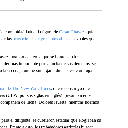
Facebook
X
Email
LinkedIn
 la comunidad latina, la figura de
Cesar Chavez
, quien
 de las
acusaciones de presuntos abusos
sexuales que
vez, una jornada en la que se honraba a los
 líder más importante por la lucha de sus derechos, se
 la escena, aunque sin lugar a dudas desde un lugar
ción de The New York Times
, que reconstruyó que
rs (UFW, por sus siglas en inglés), presuntamente
y compañera de lucha, Dolores Huerta, mientras lideraba
para el dirigente, se cubrieron estatuas que elogiaban su
des. Frente a esto, los trabajadores agrícolas buscan