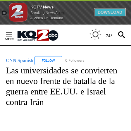
KQTV News
DOWNLOAD
Breaking News Alerts
& Video On Demand
Skip
to
74°
Content
CNN Spanish
0 Followers
FOLLOW
FOLLOW "CNN SPANISH" TO RECEIVE NOTIFICAT
Las universidades se convierten
en nuevo frente de batalla de la
guerra entre EE.UU. e Israel
contra Irán