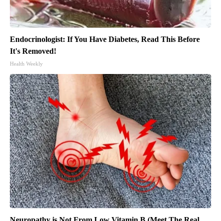
Endocrinologist: If You Have Diabetes, Read This Before
It's Removed!
Health Weekly
Neuropathy is Not From Low Vitamin B (Meet The Real