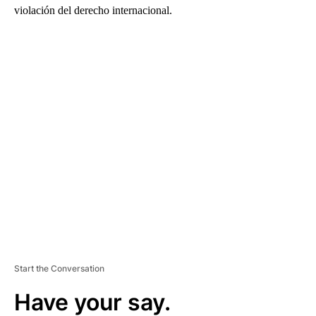
violación del derecho internacional.
A
D
V
E
R
TI
S
E
M
E
N
T
Start the Conversation
Have your say.