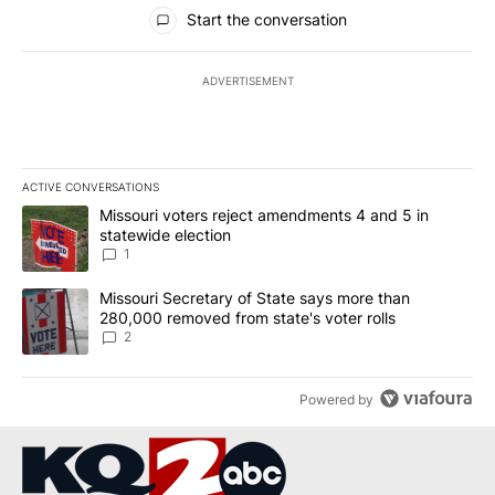
All Comments
Start the conversation
ADVERTISEMENT
ACTIVE CONVERSATIONS
The following is a list of the most commented articles in the last 7
A trending article titled "Missouri voters reject amendments 4 an
Missouri voters reject amendments 4 and 5 in
statewide election
1
A trending article titled "Missouri Secretary of State says more 
Missouri Secretary of State says more than
280,000 removed from state's voter rolls
2
Powered by