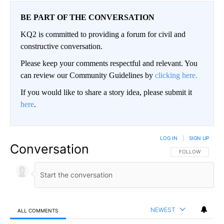
BE PART OF THE CONVERSATION
KQ2 is committed to providing a forum for civil and
constructive conversation.
Please keep your comments respectful and relevant. You
can review our Community Guidelines by
clicking here.
If you would like to share a story idea, please submit it
here
.
LOG IN
|
SIGN UP
Conversation
FOLLOW THIS CO
FOLLOW
NEWEST
ALL COMMENTS