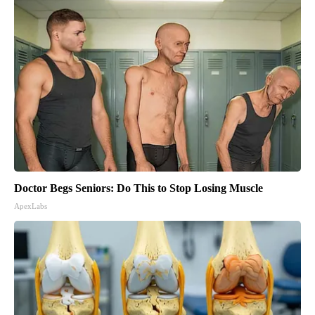
Doctor Begs Seniors: Do This to Stop Losing Muscle
ApexLabs