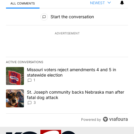
NEWEST
ALL COMMENTS
All Comments
Start the conversation
ADVERTISEMENT
ACTIVE CONVERSATIONS
The following is a list of the most commented articles in the last 7
A trending article titled "Missouri voters reject amendments 4 an
Missouri voters reject amendments 4 and 5 in
statewide election
1
A trending article titled "St. Joseph community backs Nebraska 
St. Joseph community backs Nebraska man after
fatal dog attack
3
Powered by