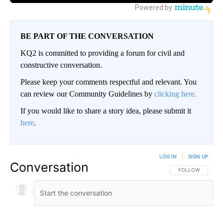
BE PART OF THE CONVERSATION
KQ2 is committed to providing a forum for civil and
constructive conversation.
Please keep your comments respectful and relevant. You
can review our Community Guidelines by
clicking here.
If you would like to share a story idea, please submit it
here
.
LOG IN
|
SIGN UP
Conversation
FOLLOW THIS CO
FOLLOW