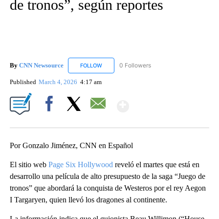
de tronos”, según reportes
By
CNN Newsource
0 Followers
FOLLOW
FOLLOW "CNN NEWSOURCE" TO RECEIVE NO
Published
March 4, 2026
4:17 am
Show More
Facebook
X
Email
Por Gonzalo Jiménez, CNN en Español
El sitio web
Page Six Hollywood
reveló el martes que está en
desarrollo una película de alto presupuesto de la saga “Juego de
tronos” que abordará la conquista de Westeros por el rey Aegon
I Targaryen, quien llevó los dragones al continente.
La información indica que el guionista Beau Willimon (“House