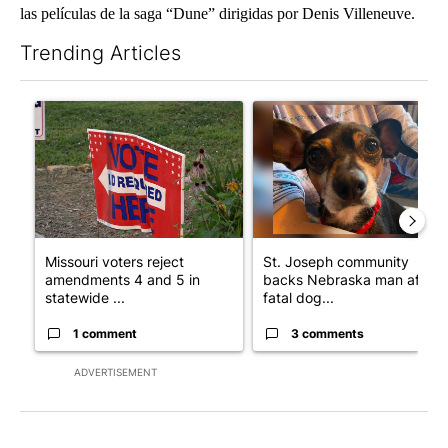
las películas de la saga “Dune” dirigidas por Denis Villeneuve.
Trending Articles
The following is a list of the most commented articles in the last 7
A trending article titled "Missouri voters reject amendments 4 
A trending article titled "St
Missouri voters reject
St. Joseph community
amendments 4 and 5 in
backs Nebraska man after
statewide ...
fatal dog...
1 comment
3 comments
ADVERTISEMENT