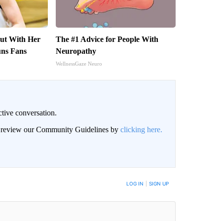
Out With Her
The #1 Advice for People With
uns Fans
Neuropathy
WellnessGaze Neuro
ctive conversation.
an review our Community Guidelines by
clicking here.
BE NOTIFIED WHEN NEW COMMENTS ARE POSTED
LOG IN
|
SIGN UP