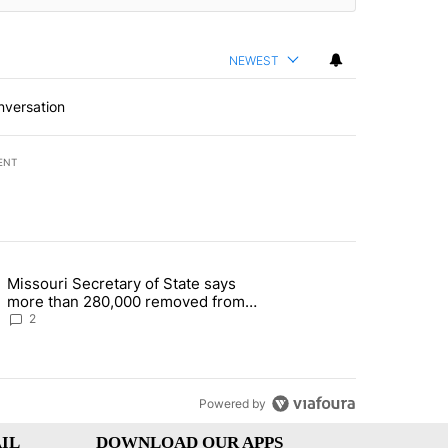
NEWEST
nversation
ENT
st 7 days.
Missouri Secretary of State says
 and 5 in statewide election" with 1 comment.
g article titled "Missouri Secretary of State says more than 280,000 
more than 280,000 removed from
state's voter rolls
2
Powered by
IL
DOWNLOAD OUR APPS