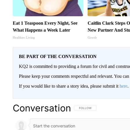
Eat 1 Teaspoon Every Night, See
Caitlin Clark Steps 
What Happens a Week Later
New Partner And St
Healthier Living
Gowdr
BE PART OF THE CONVERSATION
KQ2 is committed to providing a forum for civil and constru
Please keep your comments respectful and relevant. You c
If you would like to share a story idea, please submit it
here
.
Conversation
FOLLOW THIS CONVERSATION TO 
FOLLOW