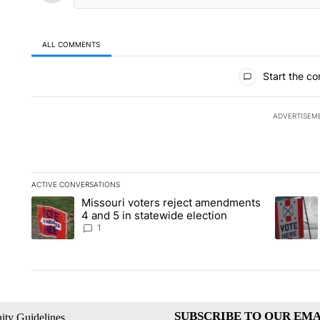
ALL COMMENTS
All Comments
Start the co
ADVERTISEM
ACTIVE CONVERSATIONS
The following is a list of the most commented articles in the la
Missouri voters reject amendments
A trending article titled "Missouri voters reject amendments 4
A trendin
4 and 5 in statewide election
1
SUBSCRIBE TO OUR EMA
ty Guidelines