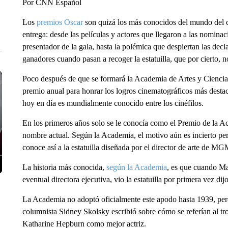
Por CNN Español
Los
premios Oscar
son quizá los más conocidos del mundo del ci
entrega: desde las películas y actores que llegaron a las nomina
presentador de la gala, hasta la polémica que despiertan las dec
ganadores cuando pasan a recoger la estatuilla, que por cierto, n
Poco después de que se formará la Academia de Artes y Ciencia
premio anual para honrar los logros cinematográficos más destac
hoy en día es mundialmente conocido entre los cinéfilos.
En los primeros años solo se le conocía como el Premio de la A
nombre actual. Según la Academia, el motivo aún es incierto pe
conoce así a la estatuilla diseñada por el director de arte de M
La historia más conocida,
según la Academia
, es que cuando Ma
eventual directora ejecutiva, vio la estatuilla por primera vez dij
La Academia no adoptó oficialmente este apodo hasta 1939, per
columnista Sidney Skolsky escribió sobre cómo se referían al tro
Katharine Hepburn como mejor actriz.