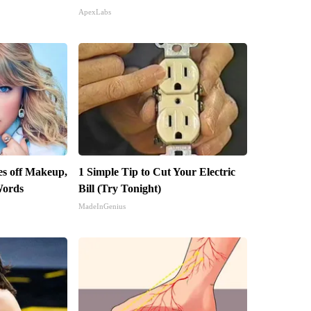
ApexLabs
kes off Makeup,
1 Simple Tip to Cut Your Electric
Words
Bill (Try Tonight)
MadeInGenius