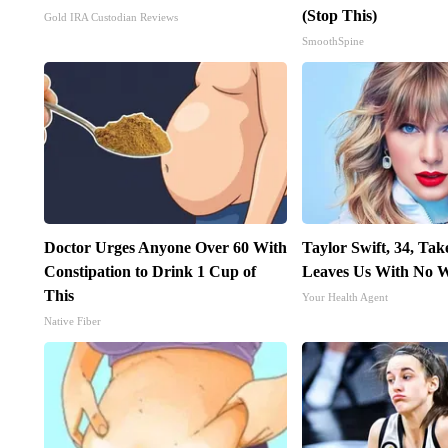
(Stop This)
Gold IRA Custodian Reviews
SmoothSpine
Doctor Urges Anyone Over 60 With
Taylor Swift, 34, Ta
Constipation to Drink 1 Cup of
Leaves Us With No 
This
Your Health Agent
Native Fiber