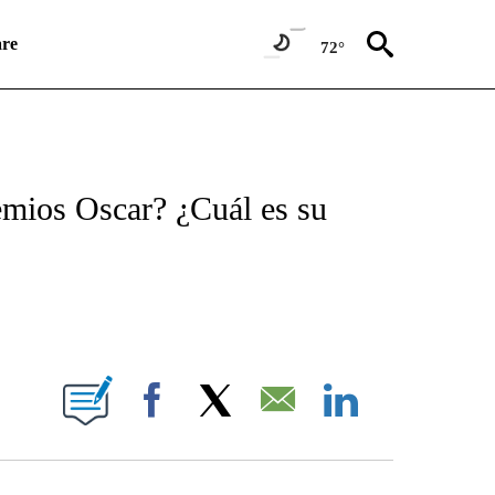
re
72°
ICATIONS ABOUT NEW PAGES ON "CNN SPANISH".
remios Oscar? ¿Cuál es su
E NOTIFICATIONS ABOUT NEW PAGES ON "CNN NEWSOURCE".
Facebook
X
Email
LinkedIn