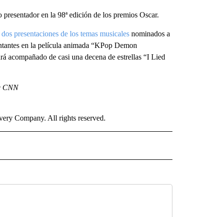
 presentador en la 98ª edición de los premios Oscar.
o
dos presentaciones de los temas musicales
nominados a
antantes en la película animada “KPop Demon
rá acompañado de casi una decena de estrellas “I Lied
de CNN
ry Company. All rights reserved.
ISH" TO RECEIVE NOTIFICATIONS ABOUT NEW PAGES ON "CNN SPANISH".