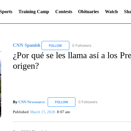
Sports
Training Camp
Contests
Obituaries
Watch
Sha
CNN Spanish
0 Followers
FOLLOW
FOLLOW "CNN SPANISH" TO RECEIVE NOTIF
¿Por qué se les llama así a los P
origen?
By
CNN Newsource
0 Followers
FOLLOW
FOLLOW "CNN NEWSOURCE" TO RECEIV
Published
March 15, 2026
8:07 am