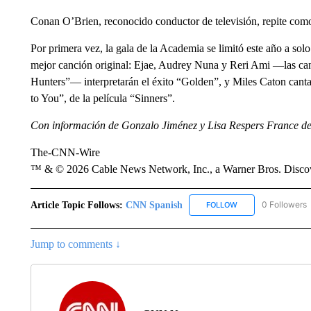
Conan O’Brien, reconocido conductor de televisión, repite como
Por primera vez, la gala de la Academia se limitó este año a sol
mejor canción original: Ejae, Audrey Nuna y Reri Ami —las c
Hunters”— interpretarán el éxito “Golden”, y Miles Caton canta
to You”, de la película “Sinners”.
Con información de Gonzalo Jiménez y Lisa Respers France 
The-CNN-Wire
™ & © 2026 Cable News Network, Inc., a Warner Bros. Discove
Article Topic Follows:
CNN Spanish
0 Followers
FOLLOW
FOLLOW "CNN SPAN
Jump to comments ↓