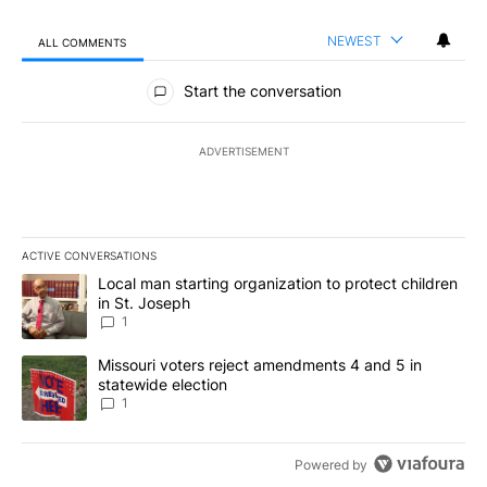
NEWEST
ALL COMMENTS
All Comments
Start the conversation
ADVERTISEMENT
ACTIVE CONVERSATIONS
The following is a list of the most commented articles in the last 7
A trending article titled "Local man starting organization to prote
Local man starting organization to protect children
in St. Joseph
1
A trending article titled "Missouri voters reject amendments 4 an
Missouri voters reject amendments 4 and 5 in
statewide election
1
Powered by