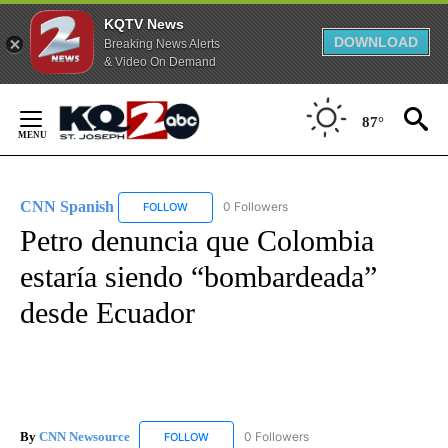
KQTV News
DOWNLOAD
Breaking News Alerts
& Video On Demand
Skip
to
87°
Content
CNN Spanish
0 Followers
FOLLOW
FOLLOW "CNN SPANISH" TO RECEIVE NOTIFICAT
Petro denuncia que Colombia
estaría siendo “bombardeada”
desde Ecuador
By
CNN Newsource
0 Followers
FOLLOW
FOLLOW "CNN NEWSOURCE" TO RECEIVE NO