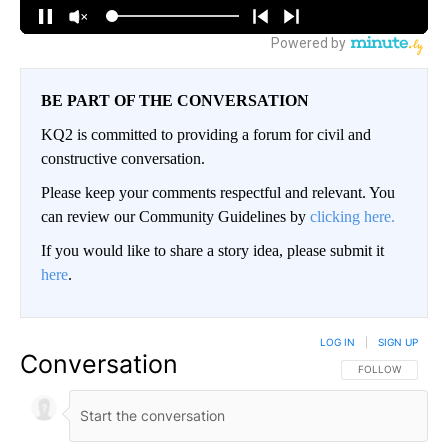
BE PART OF THE CONVERSATION
KQ2 is committed to providing a forum for civil and
constructive conversation.
Please keep your comments respectful and relevant. You
can review our Community Guidelines by
clicking here.
If you would like to share a story idea, please submit it
here
.
LOG IN
|
SIGN UP
Conversation
FOLLOW THIS CO
FOLLOW