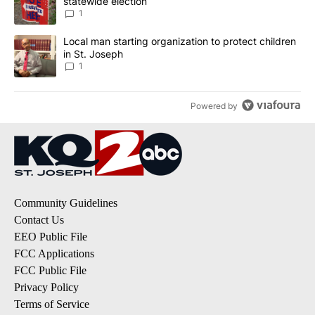
statewide election
1
A trending article titled "Local man starting organization to prote
Local man starting organization to protect children
in St. Joseph
1
Powered by
Community Guidelines
Contact Us
EEO Public File
FCC Applications
FCC Public File
Privacy Policy
Terms of Service