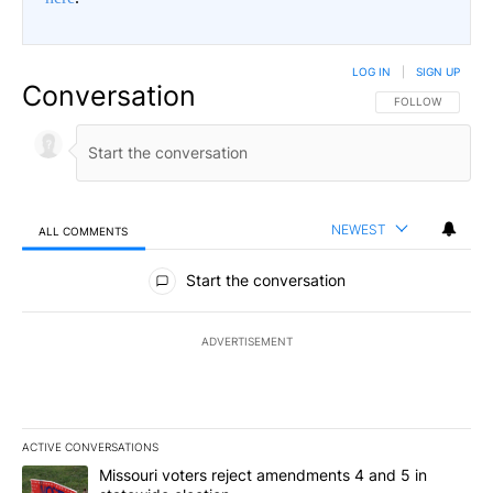
LOG IN
|
SIGN UP
Conversation
FOLLOW THIS CO
FOLLOW
NEWEST
ALL COMMENTS
All Comments
Start the conversation
ADVERTISEMENT
ACTIVE CONVERSATIONS
The following is a list of the most commented articles in the last 7
A trending article titled "Missouri voters reject amendments 4 an
Missouri voters reject amendments 4 and 5 in