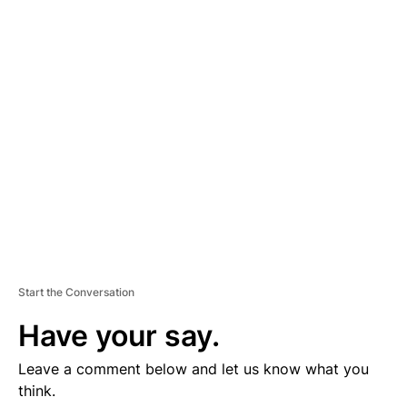
D
V
E
R
TI
S
E
M
E
N
T
Start the Conversation
Have your say.
Leave a comment below and let us know what you
think.