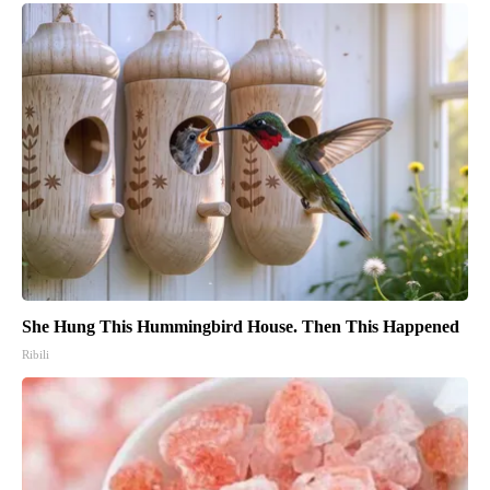
She Hung This Hummingbird House. Then This Happened
Ribili