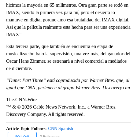
hicimos la mayoría en 65 milímetros. Otra gran parte se rodó en
IMAX, siendo la primera vez para mí, pero el desierto lo
mantuve en digital porque amo esa brutalidad del IMAX digital.
Asi que la película realmente esta hecha para ser una experiencia
IMAX”.
Esta tercera parte, que también se encuentra en etapa de
musicalización bajo la supervisión, una vez más, del ganador del
Oscar Hans Zimmer, se estrenará a nivel comercial a mediados
de diciembre.
“Dune: Part Three” está coproducida por Warner Bros. que, al
igual que CNN, pertenece al grupo Warner Bros. Discovery.cnn
The-CNN-Wire
™ & © 2026 Cable News Network, Inc., a Warner Bros.
Discovery Company. All rights reserved.
Article Topic Follows:
CNN Spanish
0 Followers
FOLLOW
FOLLOW "CNN SPANISH" TO RECEIVE NOTIFICATIONS ABOUT NEW