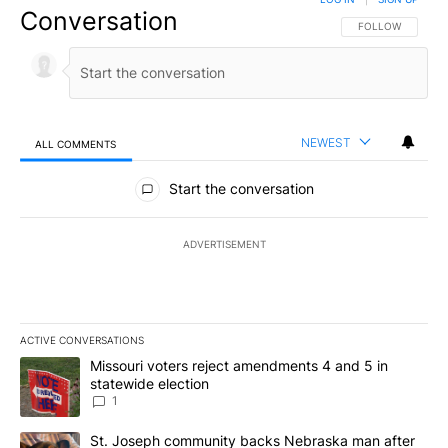
Conversation
FOLLOW THIS CO
FOLLOW
NEWEST
ALL COMMENTS
All Comments
Start the conversation
ADVERTISEMENT
ACTIVE CONVERSATIONS
The following is a list of the most commented articles in the last 7
A trending article titled "Missouri voters reject amendments 4 an
Missouri voters reject amendments 4 and 5 in
statewide election
1
A trending article titled "St. Joseph community backs Nebraska 
St. Joseph community backs Nebraska man after