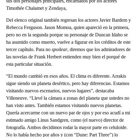
sus dos personajes principales, encarnados por los actores
Timothée Chalamet y Zendaya,
Del elenco original también regresan los actores Javier Bardem y
Rebecca Ferguson. Jason Momoa, quien apareció en la primera,
pero no en la segunda porque su personaje de Duncan Idaho se
ha asumido como muerto, vuelve a figurar en los créditos de este
tercer capítulo. Para no
spoilear
, diremos que los admiradores de
las novelas de Frank Herbert entienden muy bien el porqué de
esta particular situación.
“El mundo cambió en esos años. El clima es diferente. Arrakis
sigue siendo un planeta desértico, pero hay diferencias. Estamos
visitando nuevos escenarios, nuevos lugares”, destacaba
Villeneuve. “Llevé la cámara a zonas del planeta que ustedes no
han visto antes. También estamos visitando nuevos planetas.
Quería acercarme con un nuevo par de ojos y por eso acudí a mi
estimado amigo Linus Sandgren, como (el nuevo) director de
fotografía. Ambos decidimos rodar la mayor parte en celuloide.
No lo había hecho por años y (con “Dune: Part Three”) lo