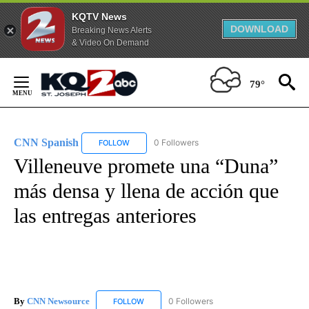
KQTV News
DOWNLOAD
Breaking News Alerts
& Video On Demand
Skip
to
79°
Content
CNN Spanish
0 Followers
FOLLOW
FOLLOW "CNN SPANISH" TO RECEIVE NOTIFICAT
Villeneuve promete una “Duna”
más densa y llena de acción que
las entregas anteriores
By
CNN Newsource
0 Followers
FOLLOW
FOLLOW "CNN NEWSOURCE" TO RECEIVE NO