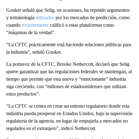
Gouker señaló que Selig, en ocasiones, ha repetido argumentos
y terminología
utilizados
por los mercados de predicción, como
cuando
recientemente
calificó a estas plataformas como
“máquinas de la verdad”.
“La CFTC prácticamente está haciendo relaciones públicas para
la industria”, señaló Gouker.
La portavoz de la CFTC, Brooke Nethercott, declaró que Selig
quiere garantizar que las regulaciones federales se mantengan, al
tiempo que permite que esta nueva y “emocionante” industria
siga creciendo, con “millones de estadounidenses que utilizan
estos productos”.
“La CFTC se centra en crear un entorno regulatorio donde esta
industria pueda prosperar en Estados Unidos, bajo la supervisión
regulatoria de la agencia, en lugar de empujarla a mercados no
regulados en el extranjero”, indicó Nethercott.