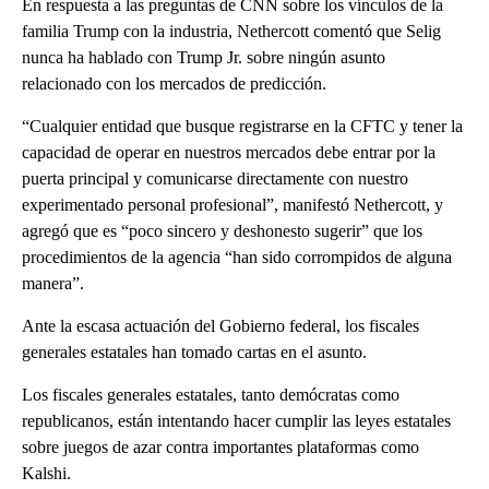
En respuesta a las preguntas de CNN sobre los vínculos de la
familia Trump con la industria, Nethercott comentó que Selig
nunca ha hablado con Trump Jr. sobre ningún asunto
relacionado con los mercados de predicción.
“Cualquier entidad que busque registrarse en la CFTC y tener la
capacidad de operar en nuestros mercados debe entrar por la
puerta principal y comunicarse directamente con nuestro
experimentado personal profesional”, manifestó Nethercott, y
agregó que es “poco sincero y deshonesto sugerir” que los
procedimientos de la agencia “han sido corrompidos de alguna
manera”.
Ante la escasa actuación del Gobierno federal, los fiscales
generales estatales han tomado cartas en el asunto.
Los fiscales generales estatales, tanto demócratas como
republicanos, están intentando hacer cumplir las leyes estatales
sobre juegos de azar contra importantes plataformas como
Kalshi.