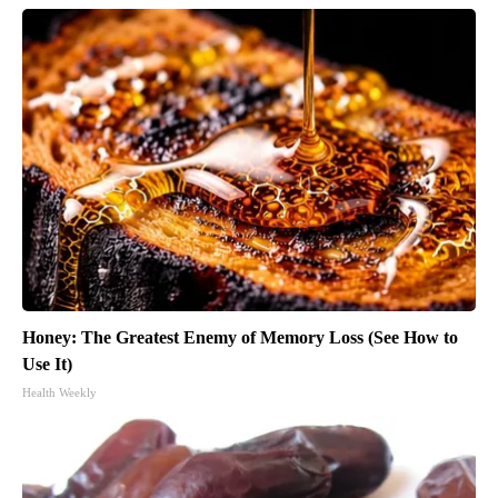
Honey: The Greatest Enemy of Memory Loss (See How to
Use It)
Health Weekly