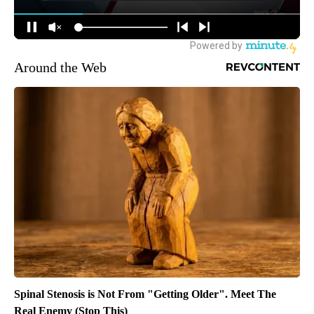
Around the Web
Spinal Stenosis is Not From "Getting Older". Meet The
Real Enemy (Stop This)