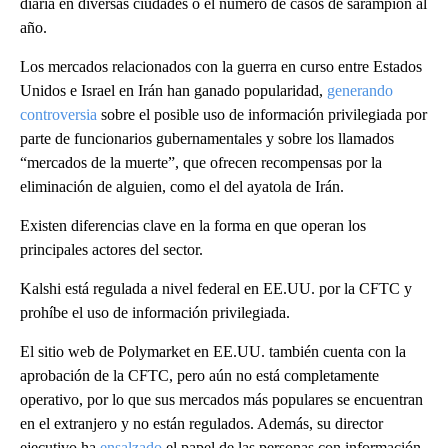
diaria en diversas ciudades o el número de casos de sarampión al
año.
Los mercados relacionados con la guerra en curso entre Estados
Unidos e Israel en Irán han ganado popularidad,
generando
controversia
sobre el posible uso de información privilegiada por
parte de funcionarios gubernamentales y sobre los llamados
“mercados de la muerte”, que ofrecen recompensas por la
eliminación de alguien, como el del ayatola de Irán.
Existen diferencias clave en la forma en que operan los
principales actores del sector.
Kalshi está regulada a nivel federal en EE.UU. por la CFTC y
prohíbe el uso de información privilegiada.
El sitio web de Polymarket en EE.UU. también cuenta con la
aprobación de la CFTC, pero aún no está completamente
operativo, por lo que sus mercados más populares se encuentran
en el extranjero y no están regulados. Además, su director
ejecutivo ha
ensalzado
el papel de las personas con información