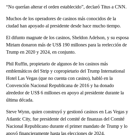
“No querían alterar el orden establecido”, declaró Titus a CNN.
Muchos de los operadores de casinos más conocidos de la
ciudad han apoyado al presidente desde hace mucho tiempo.
El difunto magnate de los casinos, Sheldon Adelson, y su esposa
Miriam donaron más de US$ 190 millones para la reelección de
Trump en 2020 y 2024, en conjunto.
Phil Ruffin, propietario de algunos de los casinos más
emblemáticos del Strip y copropietario del Trump International
Hotel Las Vegas (que no cuenta con casino), habló en la
Convención Nacional Republicana de 2016 y ha donado
alrededor de US$ 6 millones en apoyo al presidente durante la
última década.
Steve Wynn, quien construyó y gestionó casinos en Las Vegas y
Atlantic City, fue presidente del comité de finanzas del Comité
Nacional Republicano durante el primer mandato de Trump y lo
apoyó financieramente hasta las elecciones de 2024.