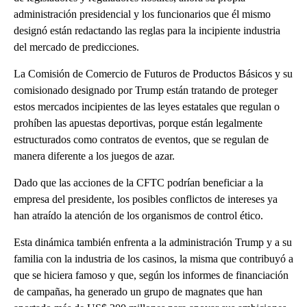
administración presidencial y los funcionarios que él mismo
designó están redactando las reglas para la incipiente industria
del mercado de predicciones.
La Comisión de Comercio de Futuros de Productos Básicos y su
comisionado designado por Trump están tratando de proteger
estos mercados incipientes de las leyes estatales que regulan o
prohíben las apuestas deportivas, porque están legalmente
estructurados como contratos de eventos, que se regulan de
manera diferente a los juegos de azar.
Dado que las acciones de la CFTC podrían beneficiar a la
empresa del presidente, los posibles conflictos de intereses ya
han atraído la atención de los organismos de control ético.
Esta dinámica también enfrenta a la administración Trump y a su
familia con la industria de los casinos, la misma que contribuyó a
que se hiciera famoso y que, según los informes de financiación
de campañas, ha generado un grupo de magnates que han