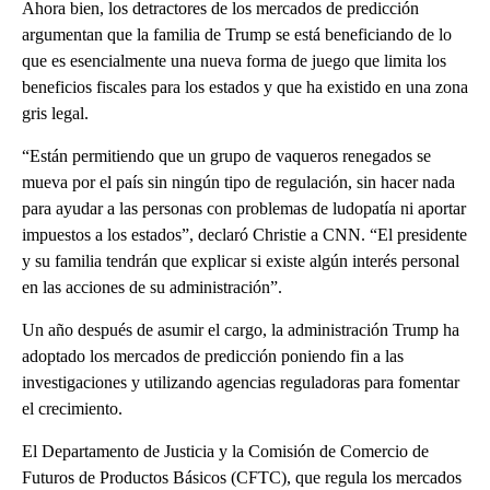
Ahora bien, los detractores de los mercados de predicción
argumentan que la familia de Trump se está beneficiando de lo
que es esencialmente una nueva forma de juego que limita los
beneficios fiscales para los estados y que ha existido en una zona
gris legal.
“Están permitiendo que un grupo de vaqueros renegados se
mueva por el país sin ningún tipo de regulación, sin hacer nada
para ayudar a las personas con problemas de ludopatía ni aportar
impuestos a los estados”, declaró Christie a CNN. “El presidente
y su familia tendrán que explicar si existe algún interés personal
en las acciones de su administración”.
Un año después de asumir el cargo, la administración Trump ha
adoptado los mercados de predicción poniendo fin a las
investigaciones y utilizando agencias reguladoras para fomentar
el crecimiento.
El Departamento de Justicia y la Comisión de Comercio de
Futuros de Productos Básicos (CFTC), que regula los mercados