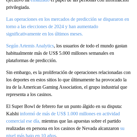
privilegiada.
Las operaciones en los mercados de predicción se dispararon en
torno a las elecciones de 2024 y han aumentado
significativamente en los últimos meses.
Según Artemis Analytics
, los usuarios de todo el mundo gastan
habitualmente más de US$ 5.000 millones semanales en
plataformas de predicción.
Sin embargo, es la proliferación de operaciones relacionadas con
los deportes en estos sitios lo que últimamente ha provocado la
ira de la American Gaming Association, el grupo industrial que
representa a los casinos.
El Super Bowl de febrero fue un punto álgido en su disputa:
Kalshi
informó de más de US$ 1.000 millones en actividad
comercial ese día,
mientras que las apuestas sobre el partido
realizadas en persona en los casinos de Nevada alcanzaron
su
nivel más bajo en 10 años
.