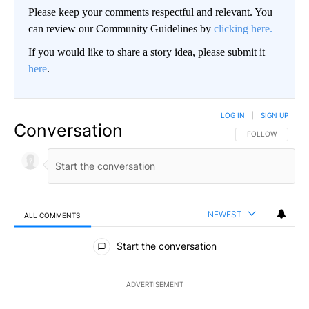
Please keep your comments respectful and relevant. You
can review our Community Guidelines by
clicking here.
If you would like to share a story idea, please submit it
here
.
LOG IN
|
SIGN UP
Conversation
FOLLOW THIS CO
FOLLOW
NEWEST
ALL COMMENTS
All Comments
Start the conversation
ADVERTISEMENT