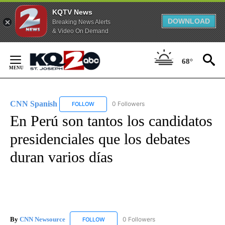
KQTV News
DOWNLOAD
Breaking News Alerts
& Video On Demand
Skip
to
68°
Content
CNN Spanish
0 Followers
FOLLOW
FOLLOW "CNN SPANISH" TO RECEIVE NOTIFICAT
En Perú son tantos los candidatos
presidenciales que los debates
duran varios días
By
CNN Newsource
0 Followers
FOLLOW
FOLLOW "CNN NEWSOURCE" TO RECEIVE NO