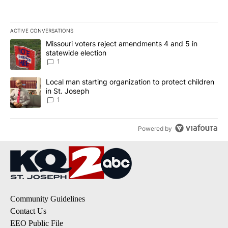
ACTIVE CONVERSATIONS
The following is a list of the most commented articles in the last 7
A trending article titled "Missouri voters reject amendments 4 an
Missouri voters reject amendments 4 and 5 in
statewide election
1
A trending article titled "Local man starting organization to prote
Local man starting organization to protect children
in St. Joseph
1
Powered by
Community Guidelines
Contact Us
EEO Public File