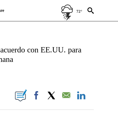
re
72°
ICATIONS ABOUT NEW PAGES ON "CNN SPANISH".
 acuerdo con EE.UU. para
emana
E NOTIFICATIONS ABOUT NEW PAGES ON "CNN NEWSOURCE".
Facebook
X
Email
LinkedIn