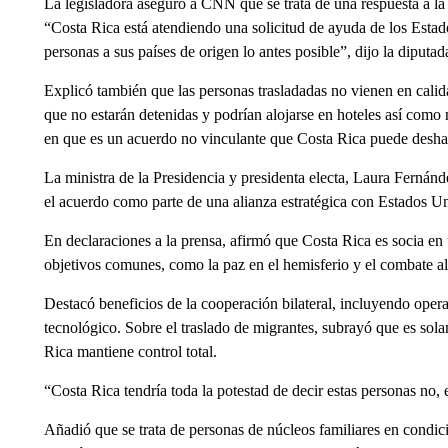
La legisladora aseguró a CNN que se trata de una respuesta a la
“Costa Rica está atendiendo una solicitud de ayuda de los Esta
personas a sus países de origen lo antes posible”, dijo la diputad
Explicó también que las personas trasladadas no vienen en calida
que no estarán detenidas y podrían alojarse en hoteles así como mo
en que es un acuerdo no vinculante que Costa Rica puede desh
La ministra de la Presidencia y presidenta electa, Laura Fernánd
el acuerdo como parte de una alianza estratégica con Estados U
En declaraciones a la prensa, afirmó que Costa Rica es socia en
objetivos comunes, como la paz en el hemisferio y el combate a
Destacó beneficios de la cooperación bilateral, incluyendo opera
tecnológico. Sobre el traslado de migrantes, subrayó que es sola
Rica mantiene control total.
“Costa Rica tendría toda la potestad de decir estas personas no,
Añadió que se trata de personas de núcleos familiares en condici