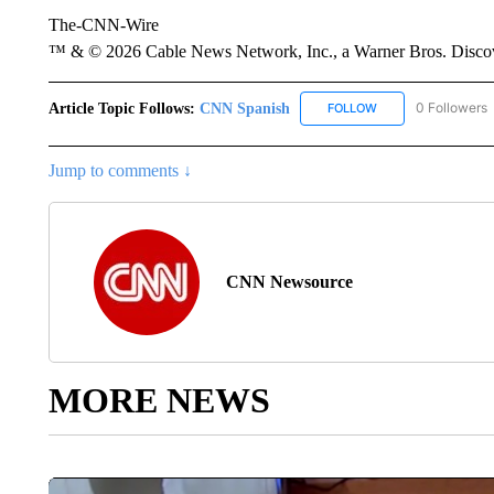
The-CNN-Wire
™ & © 2026 Cable News Network, Inc., a Warner Bros. Discove
Article Topic Follows:
CNN Spanish
0 Followers
FOLLOW
FOLLOW "CNN SPAN
Jump to comments ↓
CNN Newsource
MORE NEWS