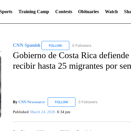
Sports
Training Camp
Contests
Obituaries
Watch
Sha
CNN Spanish
0 Followers
FOLLOW
FOLLOW "CNN SPANISH" TO RECEIVE NOTIF
Gobierno de Costa Rica defiende
recibir hasta 25 migrantes por s
By
CNN Newsource
0 Followers
FOLLOW
FOLLOW "CNN NEWSOURCE" TO RECEIV
Published
March 24, 2026
6:34 pm