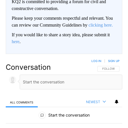
KQ2 is committed to providing a forum for civil and
constructive conversation.
Please keep your comments respectful and relevant. You
can review our Community Guidelines by
clicking here.
If you would like to share a story idea, please submit it
here
.
LOG IN
|
SIGN UP
Conversation
FOLLOW THIS CO
FOLLOW
NEWEST
ALL COMMENTS
All Comments
Start the conversation