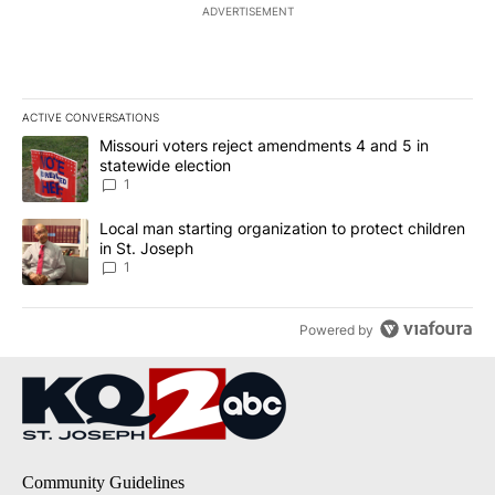
ADVERTISEMENT
ACTIVE CONVERSATIONS
The following is a list of the most commented articles in the last 7
A trending article titled "Missouri voters reject amendments 4 an
Missouri voters reject amendments 4 and 5 in
statewide election
1
A trending article titled "Local man starting organization to prote
Local man starting organization to protect children
in St. Joseph
1
Powered by
Community Guidelines