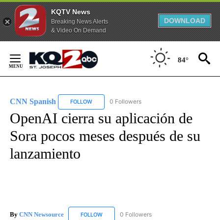
KQTV News
DOWNLOAD
Breaking News Alerts
& Video On Demand
Skip
to
84°
Content
CNN Spanish
0 Followers
FOLLOW
FOLLOW "CNN SPANISH" TO RECEIVE NOTIFICAT
OpenAI cierra su aplicación de
Sora pocos meses después de su
lanzamiento
By
CNN Newsource
0 Followers
FOLLOW
FOLLOW "CNN NEWSOURCE" TO RECEIVE NO