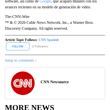
software, así como de
Google
, que acaparó titulares con los
avances recientes en su modelo de generación de video.
The-CNN-Wire
™ & © 2026 Cable News Network, Inc., a Warner Bros.
Discovery Company. All rights reserved.
Article Topic Follows:
CNN Spanish
0 Followers
FOLLOW
FOLLOW "CNN SPANISH" TO RECEIVE NOTIFICATIONS ABOUT NEW
Jump to comments ↓
CNN Newsource
MORE NEWS