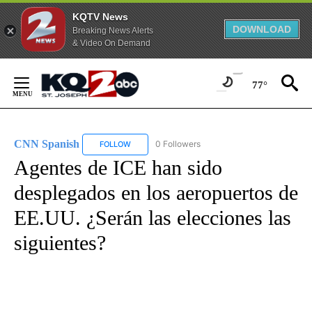
KQTV News
DOWNLOAD
Breaking News Alerts
& Video On Demand
Skip
to
77°
Content
CNN Spanish
0 Followers
FOLLOW
FOLLOW "CNN SPANISH" TO RECEIVE NOTIFICAT
Agentes de ICE han sido
desplegados en los aeropuertos de
EE.UU. ¿Serán las elecciones las
siguientes?