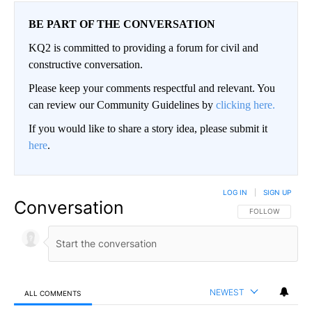
BE PART OF THE CONVERSATION
KQ2 is committed to providing a forum for civil and
constructive conversation.
Please keep your comments respectful and relevant. You
can review our Community Guidelines by
clicking here.
If you would like to share a story idea, please submit it
here
.
LOG IN
|
SIGN UP
Conversation
FOLLOW THIS CO
FOLLOW
NEWEST
ALL COMMENTS