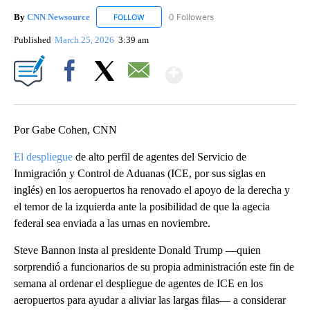
By
CNN Newsource
0 Followers
FOLLOW
FOLLOW "CNN NEWSOURCE" TO RECEIVE NO
Published
March 25, 2026
3:39 am
Show More
Facebook
X
Email
Por Gabe Cohen, CNN
El despliegue
de alto perfil de agentes del Servicio de
Inmigración y Control de Aduanas (ICE, por sus siglas en
inglés) en los aeropuertos ha renovado el apoyo de la derecha y
el temor de la izquierda ante la posibilidad de que la agecia
federal sea enviada a las urnas en noviembre.
Steve Bannon insta al presidente Donald Trump —quien
sorprendió a funcionarios de su propia administración este fin de
semana al ordenar el despliegue de agentes de ICE en los
aeropuertos para ayudar a aliviar las largas filas— a considerar