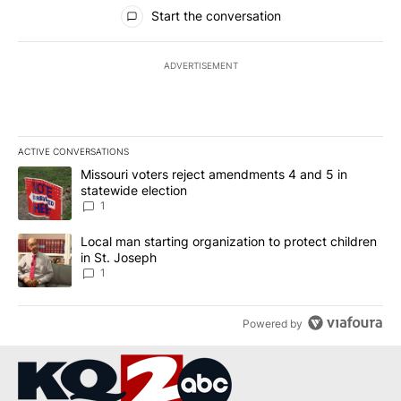
All Comments
Start the conversation
ADVERTISEMENT
ACTIVE CONVERSATIONS
The following is a list of the most commented articles in the last 7
A trending article titled "Missouri voters reject amendments 4 an
Missouri voters reject amendments 4 and 5 in
statewide election
1
A trending article titled "Local man starting organization to prote
Local man starting organization to protect children
in St. Joseph
1
Powered by