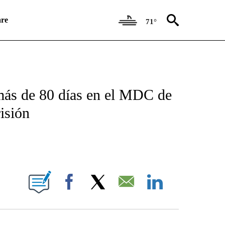
re
71°
ICATIONS ABOUT NEW PAGES ON "CNN SPANISH".
 más de 80 días en el MDC de
isión
E NOTIFICATIONS ABOUT NEW PAGES ON "CNN NEWSOURCE".
Facebook
X
Email
LinkedIn