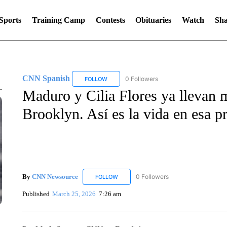
Sports
Training Camp
Contests
Obituaries
Watch
Sha
CNN Spanish
0 Followers
FOLLOW
FOLLOW "CNN SPANISH" TO RECEIVE NOTIF
Maduro y Cilia Flores ya llevan
Brooklyn. Así es la vida en esa pr
By
CNN Newsource
0 Followers
FOLLOW
FOLLOW "CNN NEWSOURCE" TO RECEIV
Published
March 25, 2026
7:26 am