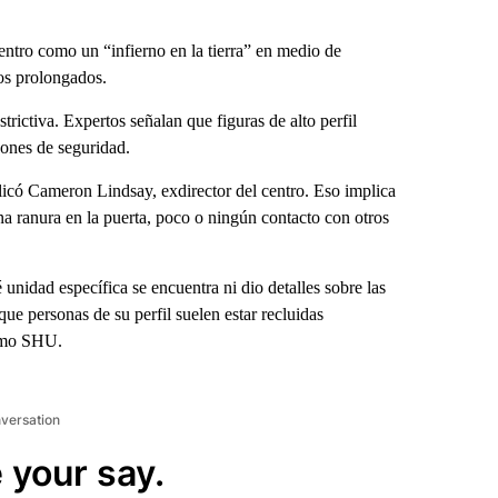
entro como un “infierno en la tierra” en medio de
os prolongados.
rictiva. Expertos señalan que figuras de alto perfil
zones de seguridad.
plicó Cameron Lindsay, exdirector del centro. Eso implica
na ranura en la puerta, poco o ningún contacto con otros
nidad específica se encuentra ni dio detalles sobre las
ue personas de su perfil suelen estar recluidas
como SHU.
nversation
 your say.