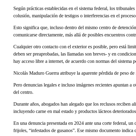
Según prácticas establecidas en el sistema federal, los tribunal
colusión, manipulación de testigos o interferencias en el proceso 
Esto significa que, incluso dentro del mismo centro de detenci
comunicarse directamente, más allá de posibles encuentros cont
Cualquier otro contacto con el exterior es posible, pero está limit
deben ser preaprobadas, las llamadas son breves- y en condicion
hay acceso libre a internet, de acuerdo con normas del sistema pe
Nicolás Maduro Guerra atribuye la aparente pérdida de peso de su
Pero denuncias legales e incluso imágenes recientes apuntan a ot
del centro.
Durante años, abogados han alegado que los reclusos reciben a
incluyendo carne en mal estado y productos lácteos deteriorados
En una denuncia presentada en 2024 ante una corte federal, un d
frijoles, “infestados de gusanos”. Ese mismo documento indica q