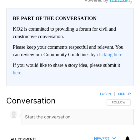
BE PART OF THE CONVERSATION
KQ2 is committed to providing a forum for civil and
constructive conversation.
Please keep your comments respectful and relevant. You
can review our Community Guidelines by
clicking here.
If you would like to share a story idea, please submit it
here
.
LOG IN
|
SIGN UP
Conversation
FOLLOW THIS CO
FOLLOW
NEWEST
ALL COMMENTS