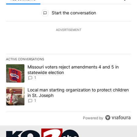
All Comments
Start the conversation
ADVERTISEMENT
ACTIVE CONVERSATIONS
The following is a list of the most commented articles in the last 7
A trending article titled "Missouri voters reject amendments 4 an
Missouri voters reject amendments 4 and 5 in
statewide election
1
A trending article titled "Local man starting organization to prote
Local man starting organization to protect children
in St. Joseph
1
Powered by