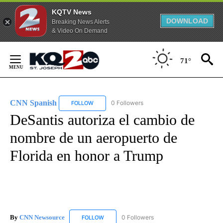
KQTV News
DOWNLOAD
Breaking News Alerts
& Video On Demand
Skip
to
71°
Content
CNN Spanish
0 Followers
FOLLOW
FOLLOW "CNN SPANISH" TO RECEIVE NOTIFICAT
DeSantis autoriza el cambio de
nombre de un aeropuerto de
Florida en honor a Trump
By
CNN Newsource
0 Followers
FOLLOW
FOLLOW "CNN NEWSOURCE" TO RECEIVE NO