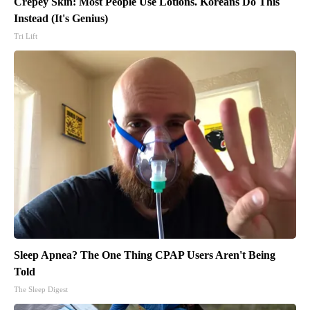
Crepey Skin: Most People Use Lotions. Koreans Do This
Instead (It's Genius)
Tri Lift
Sleep Apnea? The One Thing CPAP Users Aren't Being
Told
The Sleep Digest