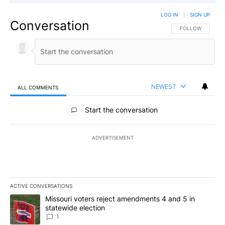
LOG IN
|
SIGN UP
Conversation
FOLLOW THIS CO
FOLLOW
NEWEST
ALL COMMENTS
All Comments
Start the conversation
ADVERTISEMENT
ACTIVE CONVERSATIONS
The following is a list of the most commented articles in the last 7
A trending article titled "Missouri voters reject amendments 4 an
Missouri voters reject amendments 4 and 5 in
statewide election
1