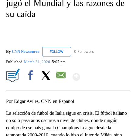
jugó el Mundial y las razones de
su caída
By
CNN Newsource
0 Followers
FOLLOW
FOLLOW "CNN NEWSOURCE" TO RECEIVE NO
Published
March 31, 2026
5:07 pm
Show More
Facebook
X
Email
Por Edgar Aviles, CNN en Español
La selección de fútbol de Italia sigue en crisis. El fútbol italiano
no solo pasa años oscuros a nivel de clubes, donde ningún
equipo de ese país gana la Champions League desde la
temporada 2009-2010, cuando lo hizo el Inter de Milán, sino