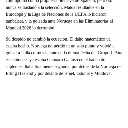
contraponía con la propuesta ofensiva de Spalletti, pero eso
nunca se trasladó a la selección. Malos resultados en la
Eurocopa y la Liga de Naciones de la UEFA lo hicieron
tambalear, y la goleada ante Noruega en las Eliminatorias al
Mundial 2026 lo derrumbó.
Su despido no cambió la ecuación. El daño matemático ya
estaba hecho. Noruega no perdió ni un solo punto y volvió a
golear a Italia como visitante en la última fecha del Grupo I. Para
ese entonces ya estaba Gennaro Gattuso en el banco de
suplentes. Italia finalmente segunda, por detrás de la Noruega de
Erling Haaland y por delante de Israel, Estonia y Moldova.
A
D
V
E
R
TI
S
E
M
E
N
T